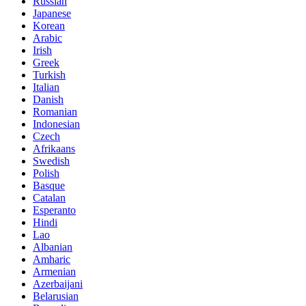
Russian
Japanese
Korean
Arabic
Irish
Greek
Turkish
Italian
Danish
Romanian
Indonesian
Czech
Afrikaans
Swedish
Polish
Basque
Catalan
Esperanto
Hindi
Lao
Albanian
Amharic
Armenian
Azerbaijani
Belarusian