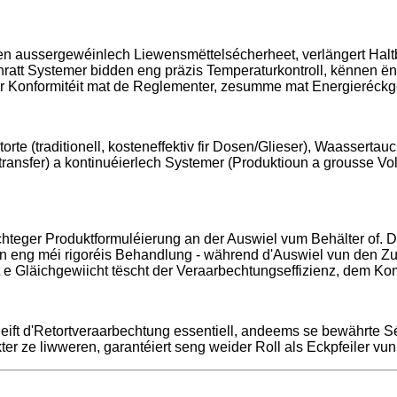
ren aussergewéinlech Liewensmëttelsécherheet, verlängert Halt
hratt Systemer bidden eng präzis Temperaturkontroll, kënnen ën
 Konformitéit mat de Reglementer, zesumme mat Energieréckge
 (traditionell, kosteneffektiv fir Dosen/Glieser), Waassertauchs
ransfer) a kontinuéierlech Systemer (Produktioun a grousse V
ichteger Produktformuléierung an der Auswiel vum Behälter of.
 eng méi rigoréis Behandlung - während d'Auswiel vun den Zuta
 e Gläichgewiicht tëscht der Veraarbechtungseffizienz, dem K
eift d'Retortveraarbechtung essentiell, andeems se bewährte
ter ze liwweren, garantéiert seng weider Roll als Eckpfeiler v