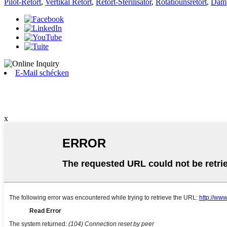
Pilot-Retort
,
Vertikal Retort
,
Retort-Sterilisator
,
Rotatiounsretort
,
Damp
E-Mail schécken
x