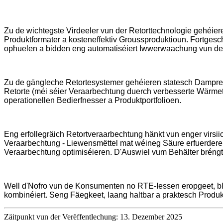
Zu de wichtegste Virdeeler vun der Retorttechnologie gehéie
Produktformater a kosteneffektiv Groussproduktioun. Fortgesc
ophuelen a bidden eng automatiséiert Iwwerwaachung vun der
Zu de gängleche Retortesystemer gehéieren statesch Dampretorte
Retorte (méi séier Veraarbechtung duerch verbesserte Wärmet
operationellen Bedierfnesser a Produktportfolioen.
Eng erfollegräich Retortveraarbechtung hänkt vun enger virsi
Veraarbechtung - Liewensmëttel mat wéineg Säure erfuerderen
Veraarbechtung optimiséieren. D'Auswiel vum Behälter bréngt
Well d'Nofro vun de Konsumenten no RTE-Iessen eropgeet, bl
kombinéiert. Seng Fäegkeet, laang haltbar a praktesch Produk
Zäitpunkt vun der Verëffentlechung: 13. Dezember 2025