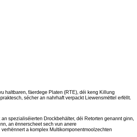
u haltbaren, fäerdege Platen (RTE), déi keng Killung
praktesch, sécher an nahrhaft verpackt Liewensmëttel erfëllt.
an spezialiséierten Drockbehälter, déi Retorten genannt ginn,
inn, an ënnerscheet sech vun anere
un verhënnert a komplex Multikomponentmoolzechten