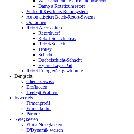
Waassertauchung a Rotatiounsretort
Damp a Rotatiounsretort
Vertikalt Këschtlos Retortsystem
Automatiséiert Batch-Retort-System
Optiounen
Retort Accessoiren
Retortkuerf
Retort-Schachtbasis
Retort-Schacht
Trolley
Schicht
Duebelschicht-Schacht
Hybrid Layer Pad
Retort Energieréckgewinnung
Déngscht
Clientszerwiss
Eroflueden
Heefegt Problem
Iwwer eis
Firmenprofil
Firmenkultur
Partner
Neiegkeeten
Firma Neiegkeeten
D'Dynamik weisen