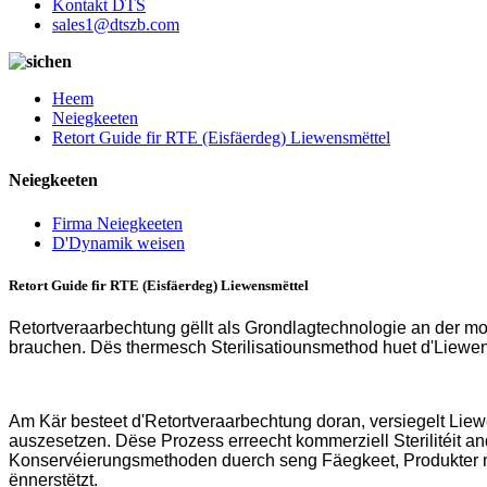
Kontakt DTS
sales1@dtszb.com
Heem
Neiegkeeten
Retort Guide fir RTE (Eisfäerdeg) Liewensmëttel
Neiegkeeten
Firma Neiegkeeten
D'Dynamik weisen
Retort Guide fir RTE (Eisfäerdeg) Liewensmëttel
Retortveraarbechtung gëllt als Grondlagtechnologie an der mo
brauchen. Dës thermesch Sterilisatiounsmethod huet d'Liewensm
Am Kär besteet d'Retortveraarbechtung doran, versiegelt Liewe
auszesetzen. Dëse Prozess erreecht kommerziell Sterilitéit 
Konservéierungsmethoden duerch seng Fäegkeet, Produkter n
ënnerstëtzt.