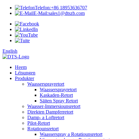
Telefon:
+86 18953636707
E-Mail:
sales1@dtszb.com
English
Heem
Léisungen
Produkter
Waassersprayretort
Waassersprayretort
Kaskaden-Retort
Säiten Spray Retort
Waasser-Immersiounsretort
Direkten Dampferretort
Damp- a Loftretort
Pilot-Retort
Rotatiounsretort
Waasserspray a Rotatiounsretort