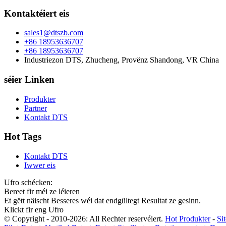
Kontaktéiert eis
sales1@dtszb.com
+86 18953636707
+86 18953636707
Industriezon DTS, Zhucheng, Provënz Shandong, VR China
séier Linken
Produkter
Partner
Kontakt DTS
Hot Tags
Kontakt DTS
Iwwer eis
Ufro schécken:
Bereet fir méi ze léieren
Et gëtt näischt Besseres wéi dat endgültegt Resultat ze gesinn.
Klickt fir eng Ufro
© Copyright - 2010-2026: All Rechter reservéiert.
Hot Produkter
-
Si