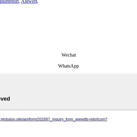
luftretort
,
Äntwert
,
Wechat
WhatsApp