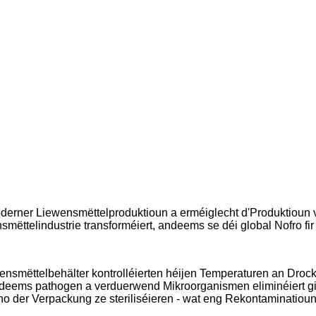
derner Liewensmëttelproduktioun a erméiglecht d'Produktioun v
ëttelindustrie transforméiert, andeems se déi global Nofro fir 
nsmëttelbehälter kontrolléierten héijen Temperaturen an Drock 
andeems pathogen a verduerwend Mikroorganismen eliminéiert g
o der Verpackung ze steriliséieren - wat eng Rekontaminatio