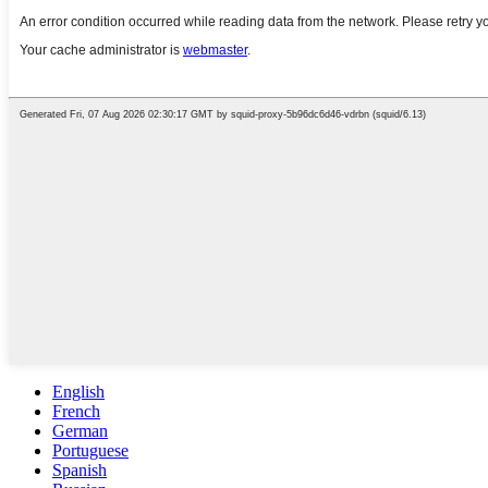
English
French
German
Portuguese
Spanish