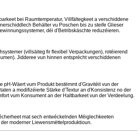
barkeet bei Raumtemperatur, Villfältegkeet a verschiddene
nerschiddlech Behälter vu Poschen bis zu steife Glieser
winnungssystemer, déi d'Betribskäschte reduzéieren.
ystemer (villsäiteg fir flexibel Verpackungen), rotéierend
olumen). Jidderee vun hinnen entsprécht verschiddenen
 De pH-Wäert vum Produkt bestëmmt d'Gravitéit vun der
ten a modifizéierte Stärke d'Textur an d'Konsistenz no der
omfort vum Konsument an der Haltbarkeet vun der Verdeelung.
 Sécherheet mat sech entwéckelnden Méiglechkeeten
un der moderner Liewensmëttelproduktioun.