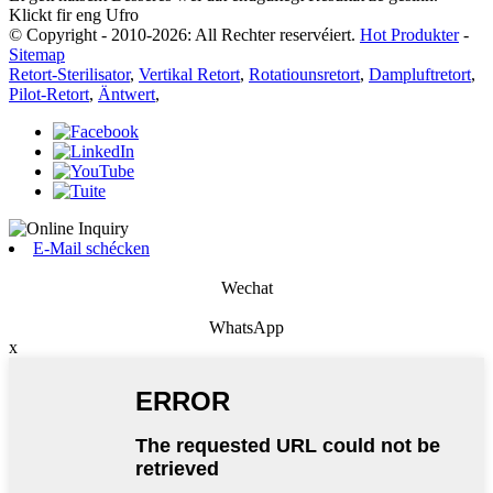
Klickt fir eng Ufro
© Copyright - 2010-2026: All Rechter reservéiert.
Hot Produkter
-
Sitemap
Retort-Sterilisator
,
Vertikal Retort
,
Rotatiounsretort
,
Dampluftretort
,
Pilot-Retort
,
Äntwert
,
E-Mail schécken
Wechat
WhatsApp
x