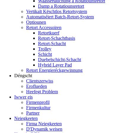
Waassertauchung a Rotatiounsretort
Damp a Rotatiounsretort
Vertikalt Këschtlos Retortsystem
Automatiséiert Batch-Retort-System
Optiounen
Retort Accessoiren
Retortkuerf
Retort-Schachtbasis
Retort-Schacht
Trolley
Schicht
Duebelschicht-Schacht
Hybrid Layer Pad
Retort Energieréckgewinnung
Déngscht
Clientszerwiss
Eroflueden
Heefegt Problem
Iwwer eis
Firmenprofil
Firmenkultur
Partner
Neiegkeeten
Firma Neiegkeeten
D'Dynamik weisen