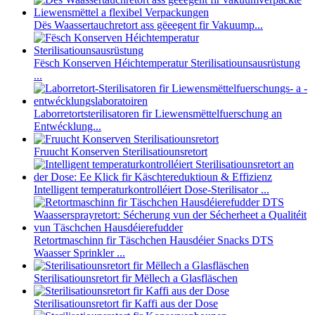
Dës Waassertauchretort ass gëeegent fir Vakuump...
Fësch Konserven Héichtemperatur Sterilisatiounsausrüstung
...
Laborretortsterilisatoren fir Liewensmëttelfuerschung an
Entwécklung...
Fruucht Konserven Sterilisatiounsretort
Intelligent temperaturkontrolléiert Dose-Sterilisator ...
Retortmaschinn fir Täschchen Hausdéier Snacks DTS
Waasser Sprinkler ...
Sterilisatiounsretort fir Mëllech a Glasfläschen
Sterilisatiounsretort fir Kaffi aus der Dose