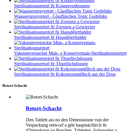
Sterilisatiounsretort fir Konservenbounen
Waassersprayretort - Glasfläschen Tonic Gedrénks
Sterilisatiounsretort fir Zoossen a Gewierzer
Sterilisatiounsretort fir Hausdéierfudder
Vakuumverpackte Mais- a Konservemais-Sterilisatiounsretort
Sterilisatiounsretort fir Thunfischdousen
Sterilisatiounsretort fir Kokosnossmëllech aus der Dose
Retort-Schacht
Retort-Schacht
Den Tablett ass no den Dimensioune vun der
Verpackung entworf a gëtt haaptsächlech fir
d'Verpakung vu Poschen, Tabletten, Schosselen a