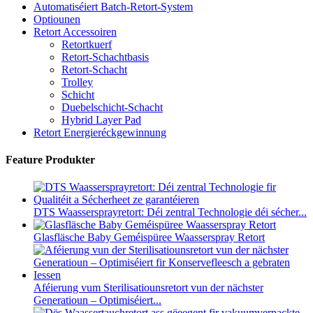
Automatiséiert Batch-Retort-System
Optiounen
Retort Accessoiren
Retortkuerf
Retort-Schachtbasis
Retort-Schacht
Trolley
Schicht
Duebelschicht-Schacht
Hybrid Layer Pad
Retort Energieréckgewinnung
Feature Produkter
DTS Waassersprayretort: ​​Déi zentral Technologie déi sécher...
Glasfläsche Baby Geméispüree Waasserspray Retort
Aféierung vum Sterilisatiounsretort vun der nächster
Generatioun – Optimiséiert...