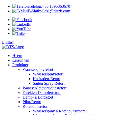
Telefon:
+86 18953636707
E-Mail:
sales1@dtszb.com
English
Heem
Léisungen
Produkter
Waassersprayretort
Waassersprayretort
Kaskaden-Retort
Säiten Spray Retort
Waasser-Immersiounsretort
Direkten Dampferretort
Damp- a Loftretort
Pilot-Retort
Rotatiounsretort
Waasserspray a Rotatiounsretort