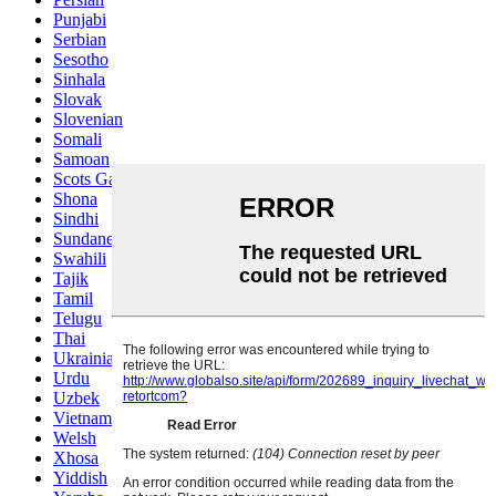
Punjabi
Serbian
Sesotho
Sinhala
Slovak
Slovenian
Somali
Samoan
Scots Gaelic
Shona
Sindhi
Sundanese
Swahili
Tajik
Tamil
Telugu
Thai
Ukrainian
Urdu
Uzbek
Vietnamese
Welsh
Xhosa
Yiddish