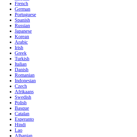
French
German
Portuguese
Spanish
Russian
Japanese
Korean
Arabic
Irish
Greek
Turkish
Italian
Danish
Romanian
Indonesian
Czech
Afrikaans
Swedish
Polish
Basque
Catalan
Esperanto
Hindi
Lao
Albanian