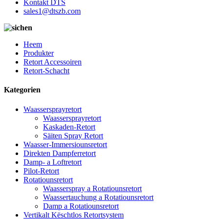
Kontakt DTS
sales1@dtszb.com
Heem
Produkter
Retort Accessoiren
Retort-Schacht
Kategorien
Waassersprayretort
Waassersprayretort
Kaskaden-Retort
Säiten Spray Retort
Waasser-Immersiounsretort
Direkten Dampferretort
Damp- a Loftretort
Pilot-Retort
Rotatiounsretort
Waasserspray a Rotatiounsretort
Waassertauchung a Rotatiounsretort
Damp a Rotatiounsretort
Vertikalt Këschtlos Retortsystem