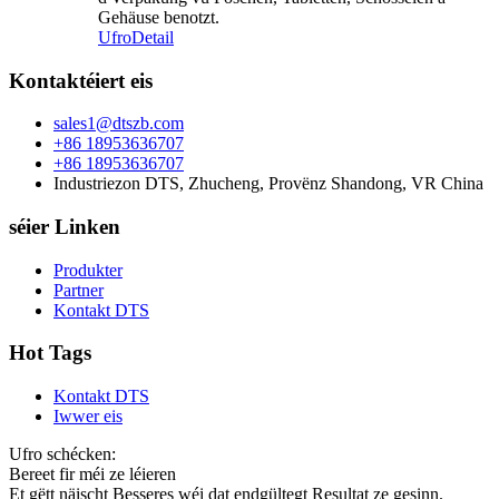
Gehäuse benotzt.
Ufro
Detail
Kontaktéiert eis
sales1@dtszb.com
+86 18953636707
+86 18953636707
Industriezon DTS, Zhucheng, Provënz Shandong, VR China
séier Linken
Produkter
Partner
Kontakt DTS
Hot Tags
Kontakt DTS
Iwwer eis
Ufro schécken:
Bereet fir méi ze léieren
Et gëtt näischt Besseres wéi dat endgültegt Resultat ze gesinn.