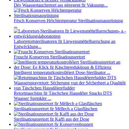
Dës Waassertauchretort ass gëeegent fir Vakuump...
Fësch Konserven Héichtemperatur Sterilisatiounsausrüstung
...
Laborretortsterilisatoren fir Liewensmëttelfuerschung an
Entwécklung...
Fruucht Konserven Sterilisatiounsretort
Intelligent temperaturkontrolléiert Dose-Sterilisator ...
Retortmaschinn fir Täschchen Hausdéier Snacks DTS
Waasser Sprinkler ...
Sterilisatiounsretort fir Mëllech a Glasfläschen
Sterilisatiounsretort fir Kaffi aus der Dose