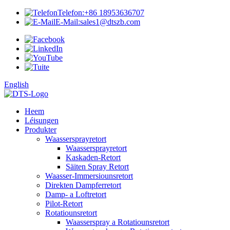
Telefon:
+86 18953636707
E-Mail:
sales1@dtszb.com
English
Heem
Léisungen
Produkter
Waassersprayretort
Waassersprayretort
Kaskaden-Retort
Säiten Spray Retort
Waasser-Immersiounsretort
Direkten Dampferretort
Damp- a Loftretort
Pilot-Retort
Rotatiounsretort
Waasserspray a Rotatiounsretort