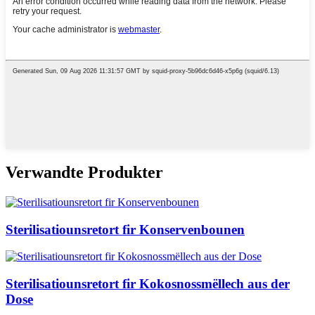
Verwandte Produkter
Sterilisatiounsretort fir Konservenbounen
Sterilisatiounsretort fir Kokosnossmëllech aus der
Dose