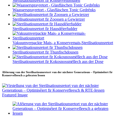
Sterilisatiounsretort fir Konservenbounen
Waassersprayretort - Glasfläschen Tonic Gedrénks
Sterilisatiounsretort fir Zoossen a Gewierzer
Sterilisatiounsretort fir Hausdéierfudder
Vakuumverpackte Mais- a Konservemais-Sterilisatiounsretort
Sterilisatiounsretort fir Thunfischdousen
Sterilisatiounsretort fir Kokosnossmëllech aus der Dose
Aféierung vun der Sterilisatiounsretort vun der nächster Generatioun – Optimiséiert fir
Konservefleesch a gebraten Iessen