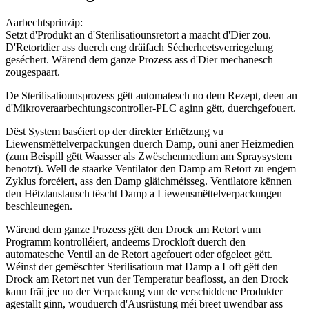
Aarbechtsprinzip:
Setzt d'Produkt an d'Sterilisatiounsretort a maacht d'Dier zou.
D'Retortdier ass duerch eng dräifach Sécherheetsverriegelung
geséchert. Wärend dem ganze Prozess ass d'Dier mechanesch
zougespaart.
De Sterilisatiounsprozess gëtt automatesch no dem Rezept, deen an
d'Mikroveraarbechtungscontroller-PLC aginn gëtt, duerchgefouert.
Dëst System baséiert op der direkter Erhëtzung vu
Liewensmëttelverpackungen duerch Damp, ouni aner Heizmedien
(zum Beispill gëtt Waasser als Zwëschenmedium am Spraysystem
benotzt). Well de staarke Ventilator den Damp am Retort zu engem
Zyklus forcéiert, ass den Damp gläichméisseg. Ventilatore kënnen
den Hëtztaustausch tëscht Damp a Liewensmëttelverpackungen
beschleunegen.
Wärend dem ganze Prozess gëtt den Drock am Retort vum
Programm kontrolléiert, andeems Drockloft duerch den
automatesche Ventil an de Retort agefouert oder ofgeleet gëtt.
Wéinst der gemëschter Sterilisatioun mat Damp a Loft gëtt den
Drock am Retort net vun der Temperatur beaflosst, an den Drock
kann fräi jee no der Verpackung vun de verschiddene Produkter
agestallt ginn, wouduerch d'Ausrüstung méi breet uwendbar ass