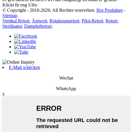
Klickt fir eng Ufro
© Copyright - 2010-2026: All Rechter reservéiert.
Hot Produkter
-
Sitemap
Vertikal Retort
,
Äntwert
,
Rotatiounsretort
,
Pilot-Retort
,
Retort-
Sterilisator
,
Dampluftretort
,
E-Mail schécken
Wechat
WhatsApp
x