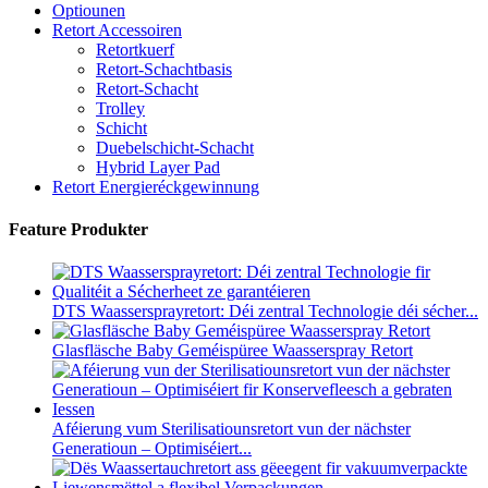
Optiounen
Retort Accessoiren
Retortkuerf
Retort-Schachtbasis
Retort-Schacht
Trolley
Schicht
Duebelschicht-Schacht
Hybrid Layer Pad
Retort Energieréckgewinnung
Feature Produkter
DTS Waassersprayretort: ​​Déi zentral Technologie déi sécher...
Glasfläsche Baby Geméispüree Waasserspray Retort
Aféierung vum Sterilisatiounsretort vun der nächster
Generatioun – Optimiséiert...