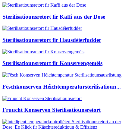
Sterilisatiounsretort fir Kaffi aus der Dose
Sterilisatiounsretort fir Hausdéierfudder
Sterilisatiounsretort fir Konservengeméis
Fëschkonserven Héichtemperatursterilisatioun...
Fruucht Konserven Sterilisatiounsretort