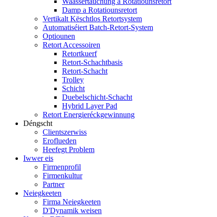
Waassertauchung a Rotatiounsretort
Damp a Rotatiounsretort
Vertikalt Këschtlos Retortsystem
Automatiséiert Batch-Retort-System
Optiounen
Retort Accessoiren
Retortkuerf
Retort-Schachtbasis
Retort-Schacht
Trolley
Schicht
Duebelschicht-Schacht
Hybrid Layer Pad
Retort Energieréckgewinnung
Déngscht
Clientszerwiss
Eroflueden
Heefegt Problem
Iwwer eis
Firmenprofil
Firmenkultur
Partner
Neiegkeeten
Firma Neiegkeeten
D'Dynamik weisen