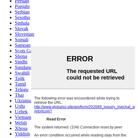
Persian
Punjabi
Serbian
Sesotho
Sinhala
Slovak
Slovenian
Somali
Samoan
Scots Gaelic
Shona
Sindhi
Sundanese
Swahili
Tajik
Tamil
Telugu
Thai
Ukrainian
Urdu
Uzbek
Vietnamese
Welsh
Xhosa
Yiddish