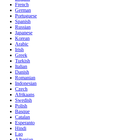
French
German
Portuguese
Spanish
Russian
Japanese
Korean
Arabic
Irish
Greek
Turkish
Italian
Danish
Romanian
Indonesian
Czech
Afrikaans
Swedish
Polish
Basque
Catalan
Esperanto
Hindi
Lao
Albanian