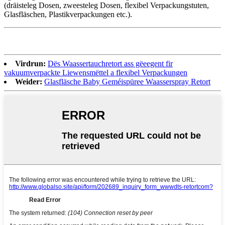
(dräisteleg Dosen, zweesteleg Dosen, flexibel Verpackungstuten,
Glasfläschen, Plastikverpackungen etc.).
Virdrun:
Dës Waassertauchretort ass gëeegent fir
vakuumverpackte Liewensmëttel a flexibel Verpackungen
Weider:
Glasfläsche Baby Geméispüree Waasserspray Retort