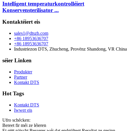
Intelligent temperaturkontrolléiert
Konservensterilisator ...
Kontaktéiert eis
sales1@dtszb.com
+86 18953636707
+86 18953636707
Industriezon DTS, Zhucheng, Provënz Shandong, VR China
séier Linken
Produkter
Partner
Kontakt DTS
Hot Tags
Kontakt DTS
Iwwer eis
Ufro schécken:
Bereet fir méi ze léieren
Et gëtt näischt Besseres wéi dat endgültegt Resultat ze gesinn.