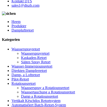
Kontakt DTS
sales1@dtszb.com
Heem
Produkter
Dampluftretort
Kategorien
Waassersprayretort
Waassersprayretort
Kaskaden-Retort
Säiten Spray Retort
Waasser-Immersiounsretort
Direkten Dampferretort
Damp- a Loftretort
Pilot-Retort
Rotatiounsretort
Waasserspray a Rotatiounsretort
Waassertauchung a Rotatiounsretort
Damp a Rotatiounsretort
Vertikalt Këschtlos Retortsystem
Automatiséiert Batch-Retort-System