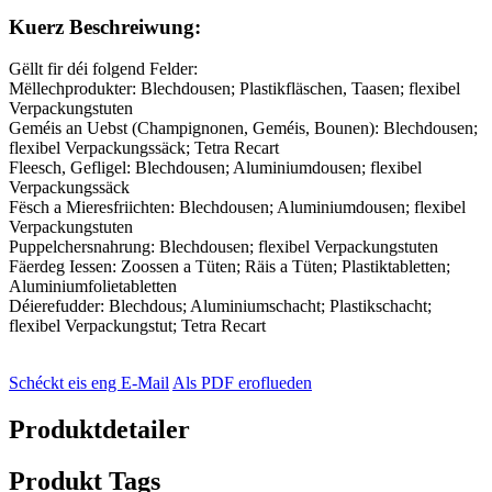
Kuerz Beschreiwung:
Gëllt fir déi folgend Felder:
Mëllechprodukter: Blechdousen; Plastikfläschen, Taasen; flexibel
Verpackungstuten
Geméis an Uebst (Champignonen, Geméis, Bounen): Blechdousen;
flexibel Verpackungssäck; Tetra Recart
Fleesch, Gefligel: Blechdousen; Aluminiumdousen; flexibel
Verpackungssäck
Fësch a Mieresfriichten: Blechdousen; Aluminiumdousen; flexibel
Verpackungstuten
Puppelchersnahrung: Blechdousen; flexibel Verpackungstuten
Fäerdeg Iessen: Zoossen a Tüten; Räis a Tüten; Plastiktabletten;
Aluminiumfolietabletten
Déierefudder: Blechdous; Aluminiumschacht; Plastikschacht;
flexibel Verpackungstut; Tetra Recart
Schéckt eis eng E-Mail
Als PDF eroflueden
Produktdetailer
Produkt Tags