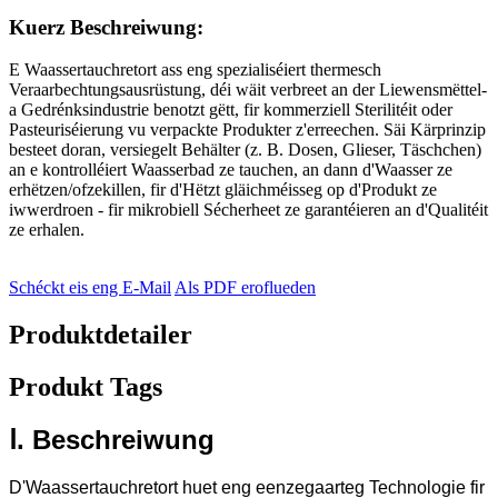
Kuerz Beschreiwung:
E Waassertauchretort ass eng spezialiséiert thermesch
Veraarbechtungsausrüstung, déi wäit verbreet an der Liewensmëttel-
a Gedrénksindustrie benotzt gëtt, fir kommerziell Sterilitéit oder
Pasteuriséierung vu verpackte Produkter z'erreechen. Säi Kärprinzip
besteet doran, versiegelt Behälter (z. B. Dosen, Glieser, Täschchen)
an e kontrolléiert Waasserbad ze tauchen, an dann d'Waasser ze
erhëtzen/ofzekillen, fir d'Hëtzt gläichméisseg op d'Produkt ze
iwwerdroen - fir mikrobiell Sécherheet ze garantéieren an d'Qualitéit
ze erhalen.
Schéckt eis eng E-Mail
Als PDF eroflueden
Produktdetailer
Produkt Tags
Ⅰ. Beschreiwung
D'Waassertauchretort huet eng eenzegaarteg Technologie fir