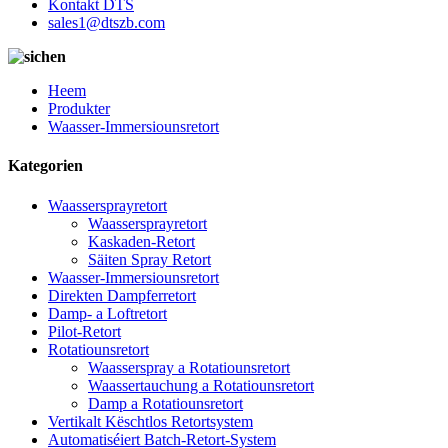
Kontakt DTS
sales1@dtszb.com
Heem
Produkter
Waasser-Immersiounsretort
Kategorien
Waassersprayretort
Waassersprayretort
Kaskaden-Retort
Säiten Spray Retort
Waasser-Immersiounsretort
Direkten Dampferretort
Damp- a Loftretort
Pilot-Retort
Rotatiounsretort
Waasserspray a Rotatiounsretort
Waassertauchung a Rotatiounsretort
Damp a Rotatiounsretort
Vertikalt Këschtlos Retortsystem
Automatiséiert Batch-Retort-System