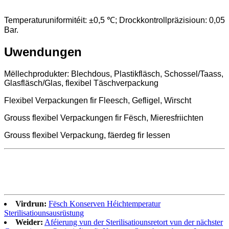
Temperaturuniformitéit: ±0,5 ℃; Drockkontrollpräzisioun: 0,05
Bar.
Uwendungen
Mëllechprodukter: Blechdous, Plastikfläsch, Schossel/Taass,
Glasfläsch/Glas, flexibel Täschverpackung
Flexibel Verpackungen fir Fleesch, Gefligel, Wirscht
Grouss flexibel Verpackungen fir Fësch, Mieresfriichten
Grouss flexibel Verpackung, fäerdeg fir Iessen
Virdrun:
Fësch Konserven Héichtemperatur
Sterilisatiounsausrüstung
Weider:
Aféierung vun der Sterilisatiounsretort vun der nächster