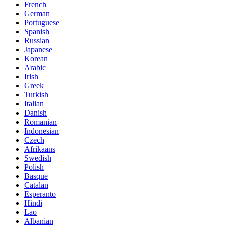
French
German
Portuguese
Spanish
Russian
Japanese
Korean
Arabic
Irish
Greek
Turkish
Italian
Danish
Romanian
Indonesian
Czech
Afrikaans
Swedish
Polish
Basque
Catalan
Esperanto
Hindi
Lao
Albanian