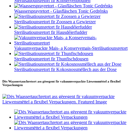
Sterilisatiounsretort fir Konservenbounen
Waassersprayretort - Glasfläschen Tonic Gedrénks
Sterilisatiounsretort fir Zoossen a Gewierzer
Sterilisatiounsretort fir Hausdéierfudder
Vakuumverpackte Mais- a Konservemais-Sterilisatiounsretort
Sterilisatiounsretort fir Thunfischdousen
Sterilisatiounsretort fir Kokosnossmëllech aus der Dose
Dës Waassertauchretort ass gëeegent fir vakuumverpackte Liewensmëttel a flexibel
Verpackungen