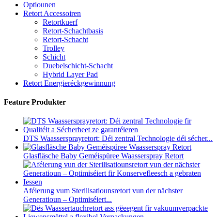
Optiounen
Retort Accessoiren
Retortkuerf
Retort-Schachtbasis
Retort-Schacht
Trolley
Schicht
Duebelschicht-Schacht
Hybrid Layer Pad
Retort Energieréckgewinnung
Feature Produkter
DTS Waassersprayretort: ​​Déi zentral Technologie déi sécher...
Glasfläsche Baby Geméispüree Waasserspray Retort
Aféierung vum Sterilisatiounsretort vun der nächster
Generatioun – Optimiséiert...