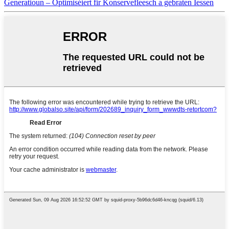
Generatioun – Optimiséiert fir Konservefleesch a gebraten Iessen