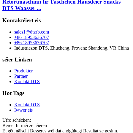
Retortmaschinn fir Täschchen Hausdéier Snacks
DTS Waasser ...
Kontaktéiert eis
sales1@dtszb.com
+86 18953636707
+86 18953636707
Industriezon DTS, Zhucheng, Provënz Shandong, VR China
séier Linken
Produkter
Partner
Kontakt DTS
Hot Tags
Kontakt DTS
Iwwer eis
Ufro schécken:
Bereet fir méi ze léieren
Et gëtt näischt Besseres wéi dat endgültegt Resultat ze gesinn.