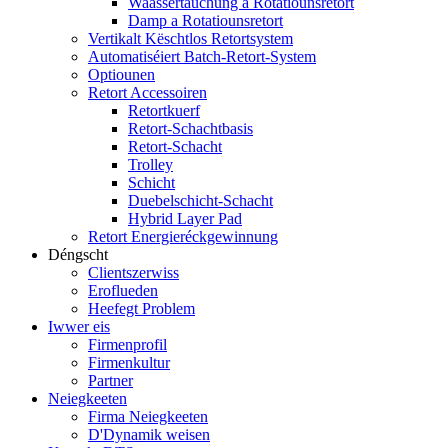
Waassertauchung a Rotatiounsretort
Damp a Rotatiounsretort
Vertikalt Këschtlos Retortsystem
Automatiséiert Batch-Retort-System
Optiounen
Retort Accessoiren
Retortkuerf
Retort-Schachtbasis
Retort-Schacht
Trolley
Schicht
Duebelschicht-Schacht
Hybrid Layer Pad
Retort Energieréckgewinnung
Déngscht
Clientszerwiss
Eroflueden
Heefegt Problem
Iwwer eis
Firmenprofil
Firmenkultur
Partner
Neiegkeeten
Firma Neiegkeeten
D'Dynamik weisen