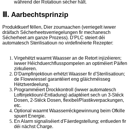
während der Rotatioun sécher hält.
Ⅲ. Aarbechtsprinzip
Produktkuerf fëllen, Dier zoumaachen (verriegelt iwwer
dräifach Sécherheetsverriegelungen fir mechanesch
Sécherheet am ganze Prozess). D'PLC steiert déi
automatesch Sterilisatioun no virdefinéierte Rezepter:
Virgehëtzt waarmt Waasser an de Retort injizéieren;
iwwer Héichduerchflusspompelen an optiméiert Päifen
zirkulieren.
D'Dampfinjektioun erhëtzt Waasser fir d'Sterilisatioun;
de Flowwiessel garantéiert eng gläichméisseg
Hëtztverdeelung.
Programméiert Drockkontroll (iwwer automatesch
Loftinjektioun/-Entladung) adaptéiert sech un 3-Stéck
Dosen, 2-Stéck Dosen, flexibel/Plastikverpackungen,
etc.
Optional waarmt Waasserréckgewinnung beim Ofkille
spuert Energie.
En Alarm signaliséiert d'Fäerdegstellung; entlueden fir
déi nächst Charge.