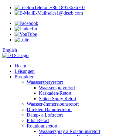
Telefon:
+86 18953636707
E-Mail:
sales1@dtszb.com
English
Heem
Léisungen
Produkter
Waassersprayretort
Waassersprayretort
Kaskaden-Retort
Säiten Spray Retort
Waasser-Immersiounsretort
Direkten Dampferretort
Damp- a Loftretort
Pilot-Retort
Rotatiounsretort
Waasserspray a Rotatiounsretort