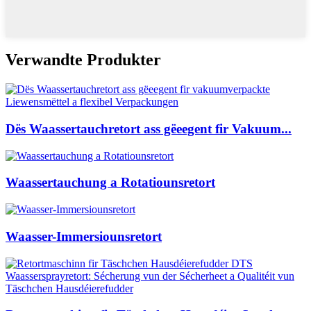
Verwandte Produkter
Dës Waassertauchretort ass gëeegent fir Vakuum...
Waassertauchung a Rotatiounsretort
Waasser-Immersiounsretort