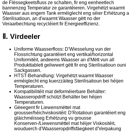
de Flëssegkeetsfluss ze schalten, fir eng eenheetlech
bannenzeg Temperatur ze garantéieren. Virgehëtzt waarmt
Waasser aus engem Tank erméiglecht eng séier Erhëtzung a
Sterilisatioun, an d'waarmt Waasser gëtt no der
Veraarbechtung recycléiert fir Energieeffizienz.
Ⅱ. Virdeeler
Uniforme Waasserfloss: D'Wiesselung vun der
Flossrichtung garantéiert eng vertikal/horizontal
Uniformitéit, andeems Waasser an d'Mëtt vun all
Produkttablett geliwwert gëtt fir eng Sterilisatioun ouni
Sackgassen.
HTST-Behandlung: Virgehëtzt waarmt Waasser
erméiglecht eng kuerzzäiteg Sterilisatioun bei héijen
Temperaturen.
Kompatibilitéit mat deforméierbare Behälter:
Waasseropdriff schützt Behälter bei héijen
Temperaturen.
Gëeegent fir Liewensmëttel mat
grousser/héichviskositéit: D'Rotatioun garantéiert eng
gläichméisseg Erhëtzung vu grousse
Konserven-/Liewensmëttel mat héijer Viskositéit,
wouduerch d'Waasseropdriffsfäegkeet d'Verpakung