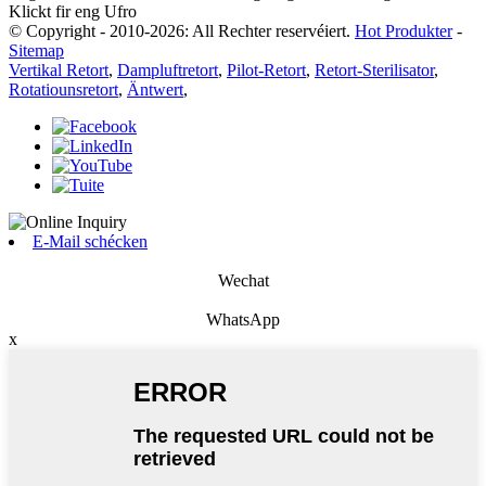
Klickt fir eng Ufro
© Copyright - 2010-2026: All Rechter reservéiert.
Hot Produkter
-
Sitemap
Vertikal Retort
,
Dampluftretort
,
Pilot-Retort
,
Retort-Sterilisator
,
Rotatiounsretort
,
Äntwert
,
E-Mail schécken
Wechat
WhatsApp
x