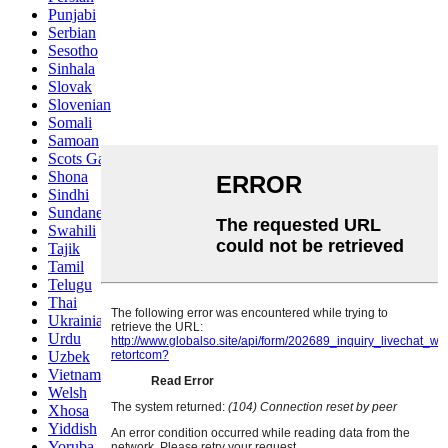
Punjabi
Serbian
Sesotho
Sinhala
Slovak
Slovenian
Somali
Samoan
Scots Gaelic
Shona
Sindhi
Sundanese
Swahili
Tajik
Tamil
Telugu
Thai
Ukrainian
Urdu
Uzbek
Vietnamese
Welsh
Xhosa
Yiddish
Yoruba