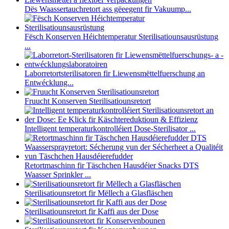
Dës Waassertauchretort ass gëeegent fir Vakuump...
Fësch Konserven Héichtemperatur Sterilisatiounsausrüstung
...
Laborretortsterilisatoren fir Liewensmëttelfuerschung an
Entwécklung...
Fruucht Konserven Sterilisatiounsretort
Intelligent temperaturkontrolléiert Dose-Sterilisator ...
Retortmaschinn fir Täschchen Hausdéier Snacks DTS
Waasser Sprinkler ...
Sterilisatiounsretort fir Mëllech a Glasfläschen
Sterilisatiounsretort fir Kaffi aus der Dose