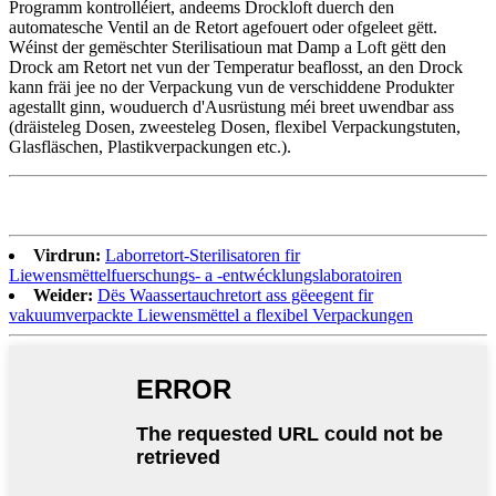
Programm kontrolléiert, andeems Drockloft duerch den
automatesche Ventil an de Retort agefouert oder ofgeleet gëtt.
Wéinst der gemëschter Sterilisatioun mat Damp a Loft gëtt den
Drock am Retort net vun der Temperatur beaflosst, an den Drock
kann fräi jee no der Verpackung vun de verschiddene Produkter
agestallt ginn, wouduerch d'Ausrüstung méi breet uwendbar ass
(dräisteleg Dosen, zweesteleg Dosen, flexibel Verpackungstuten,
Glasfläschen, Plastikverpackungen etc.).
Virdrun:
Laborretort-Sterilisatoren fir
Liewensmëttelfuerschungs- a -entwécklungslaboratoiren
Weider:
Dës Waassertauchretort ass gëeegent fir
vakuumverpackte Liewensmëttel a flexibel Verpackungen