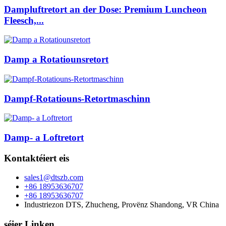
Dampluftretort an der Dose: Premium Luncheon
Fleesch,...
Damp a Rotatiounsretort
Dampf-Rotatiouns-Retortmaschinn
Damp- a Loftretort
Kontaktéiert eis
sales1@dtszb.com
+86 18953636707
+86 18953636707
Industriezon DTS, Zhucheng, Provënz Shandong, VR China
séier Linken