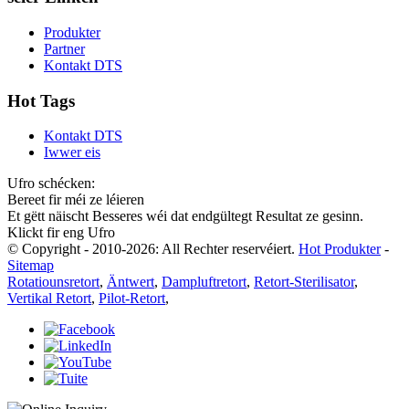
Produkter
Partner
Kontakt DTS
Hot Tags
Kontakt DTS
Iwwer eis
Ufro schécken:
Bereet fir méi ze léieren
Et gëtt näischt Besseres wéi dat endgültegt Resultat ze gesinn.
Klickt fir eng Ufro
© Copyright - 2010-2026: All Rechter reservéiert.
Hot Produkter
-
Sitemap
Rotatiounsretort
,
Äntwert
,
Dampluftretort
,
Retort-Sterilisator
,
Vertikal Retort
,
Pilot-Retort
,