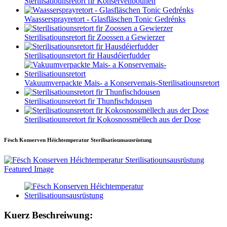
Sterilisatiounsretort fir Konservenbounen
Waassersprayretort - Glasfläschen Tonic Gedrénks
Sterilisatiounsretort fir Zoossen a Gewierzer
Sterilisatiounsretort fir Hausdéierfudder
Vakuumverpackte Mais- a Konservemais-Sterilisatiounsretort
Sterilisatiounsretort fir Thunfischdousen
Sterilisatiounsretort fir Kokosnossmëllech aus der Dose
Fësch Konserven Héichtemperatur Sterilisatiounsausrüstung
Kuerz Beschreiwung: