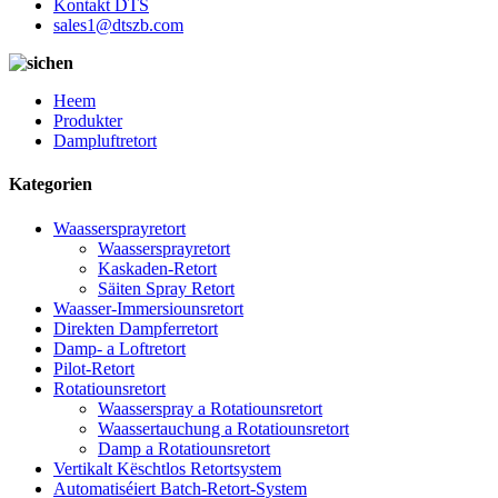
Kontakt DTS
sales1@dtszb.com
Heem
Produkter
Dampluftretort
Kategorien
Waassersprayretort
Waassersprayretort
Kaskaden-Retort
Säiten Spray Retort
Waasser-Immersiounsretort
Direkten Dampferretort
Damp- a Loftretort
Pilot-Retort
Rotatiounsretort
Waasserspray a Rotatiounsretort
Waassertauchung a Rotatiounsretort
Damp a Rotatiounsretort
Vertikalt Këschtlos Retortsystem
Automatiséiert Batch-Retort-System