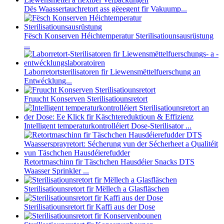
Dës Waassertauchretort ass gëeegent fir Vakuump...
Fësch Konserven Héichtemperatur Sterilisatiounsausrüstung
...
Laborretortsterilisatoren fir Liewensmëttelfuerschung an
Entwécklung...
Fruucht Konserven Sterilisatiounsretort
Intelligent temperaturkontrolléiert Dose-Sterilisator ...
Retortmaschinn fir Täschchen Hausdéier Snacks DTS
Waasser Sprinkler ...
Sterilisatiounsretort fir Mëllech a Glasfläschen
Sterilisatiounsretort fir Kaffi aus der Dose