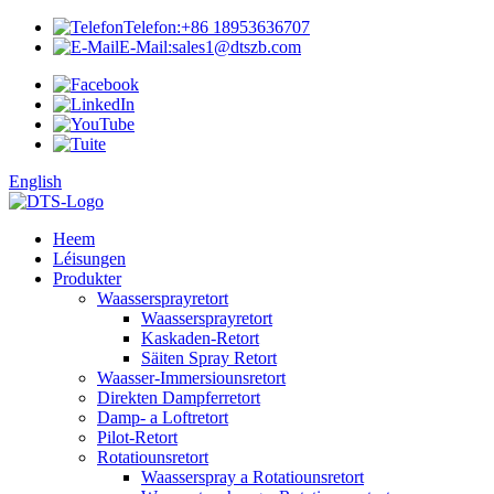
Telefon:
+86 18953636707
E-Mail:
sales1@dtszb.com
English
Heem
Léisungen
Produkter
Waassersprayretort
Waassersprayretort
Kaskaden-Retort
Säiten Spray Retort
Waasser-Immersiounsretort
Direkten Dampferretort
Damp- a Loftretort
Pilot-Retort
Rotatiounsretort
Waasserspray a Rotatiounsretort