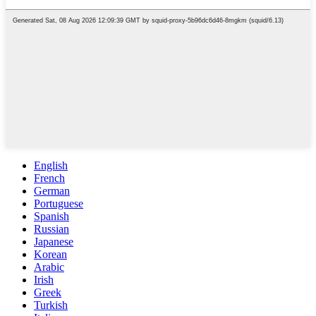
English
French
German
Portuguese
Spanish
Russian
Japanese
Korean
Arabic
Irish
Greek
Turkish