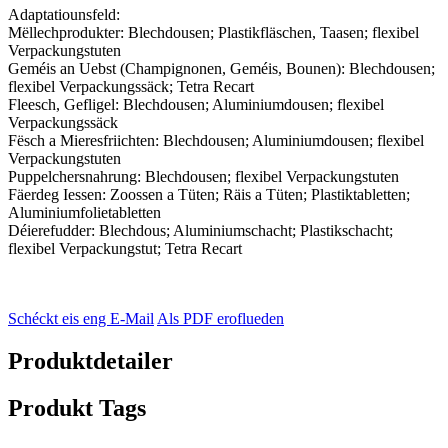
Adaptatiounsfeld:
Mëllechprodukter: Blechdousen; Plastikfläschen, Taasen; flexibel
Verpackungstuten
Geméis an Uebst (Champignonen, Geméis, Bounen): Blechdousen;
flexibel Verpackungssäck; Tetra Recart
Fleesch, Gefligel: Blechdousen; Aluminiumdousen; flexibel
Verpackungssäck
Fësch a Mieresfriichten: Blechdousen; Aluminiumdousen; flexibel
Verpackungstuten
Puppelchersnahrung: Blechdousen; flexibel Verpackungstuten
Fäerdeg Iessen: Zoossen a Tüten; Räis a Tüten; Plastiktabletten;
Aluminiumfolietabletten
Déierefudder: Blechdous; Aluminiumschacht; Plastikschacht;
flexibel Verpackungstut; Tetra Recart
Schéckt eis eng E-Mail
Als PDF eroflueden
Produktdetailer
Produkt Tags