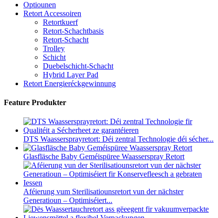
Optiounen
Retort Accessoiren
Retortkuerf
Retort-Schachtbasis
Retort-Schacht
Trolley
Schicht
Duebelschicht-Schacht
Hybrid Layer Pad
Retort Energieréckgewinnung
Feature Produkter
DTS Waassersprayretort: ​​Déi zentral Technologie déi sécher...
Glasfläsche Baby Geméispüree Waasserspray Retort
Aféierung vum Sterilisatiounsretort vun der nächster
Generatioun – Optimiséiert...