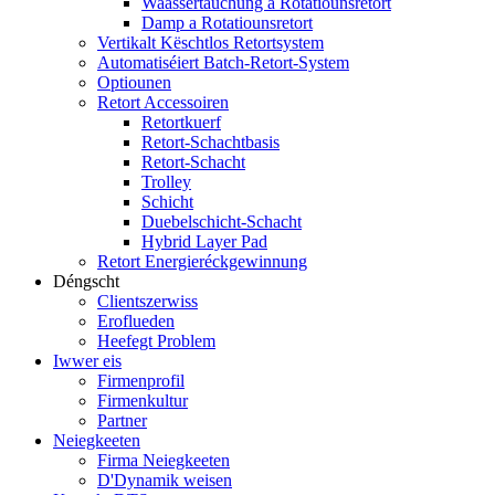
Waassertauchung a Rotatiounsretort
Damp a Rotatiounsretort
Vertikalt Këschtlos Retortsystem
Automatiséiert Batch-Retort-System
Optiounen
Retort Accessoiren
Retortkuerf
Retort-Schachtbasis
Retort-Schacht
Trolley
Schicht
Duebelschicht-Schacht
Hybrid Layer Pad
Retort Energieréckgewinnung
Déngscht
Clientszerwiss
Eroflueden
Heefegt Problem
Iwwer eis
Firmenprofil
Firmenkultur
Partner
Neiegkeeten
Firma Neiegkeeten
D'Dynamik weisen