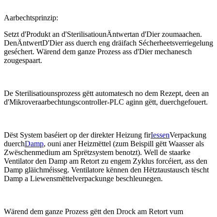
Aarbechtsprinzip:
Setzt d'Produkt an d'Sterilisatioun
Äntwert
an d'Dier zoumaachen.
Den
Äntwert
D'Dier ass duerch eng dräifach Sécherheetsverriegelung
geséchert. Wärend dem ganze Prozess ass d'Dier mechanesch
zougespaart.
De Sterilisatiounsprozess gëtt automatesch no dem Rezept, deen an
d'Mikroveraarbechtungscontroller-PLC aginn gëtt, duerchgefouert.
Dëst System baséiert op der direkter Heizung fir
Iessen
Verpackung
duerch
Damp
, ouni aner Heizmëttel (zum Beispill gëtt Waasser als
Zwëschenmedium am Sprëtzsystem benotzt). Well de staarke
Ventilator den Damp am Retort zu engem Zyklus forcéiert, ass den
Damp gläichméisseg. Ventilatore kënnen den Hëtztaustausch tëscht
Damp a Liewensmëttelverpackunge beschleunegen.
Wärend dem ganze Prozess gëtt den Drock am Retort vum