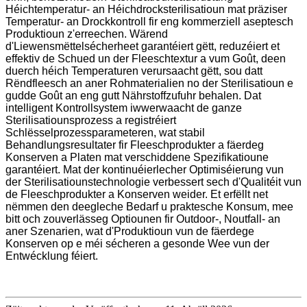
Héichtemperatur- an Héichdrocksterilisatioun mat präziser
Temperatur- an Drockkontroll fir eng kommerziell aseptesch
Produktioun z'erreechen. Wärend
d'Liewensmëttelsécherheet garantéiert gëtt, reduzéiert et
effektiv de Schued un der Fleeschtextur a vum Goût, deen
duerch héich Temperaturen verursaacht gëtt, sou datt
Rëndfleesch an aner Rohmaterialien no der Sterilisatioun e
gudde Goût an eng gutt Nährstoffzufuhr behalen. Dat
intelligent Kontrollsystem iwwerwaacht de ganze
Sterilisatiounsprozess a registréiert
Schlësselprozessparameteren, wat stabil
Behandlungsresultater fir Fleeschprodukter a fäerdeg
Konserven a Platen mat verschiddene Spezifikatioune
garantéiert. Mat der kontinuéierlecher Optimiséierung vun
der Sterilisatiounstechnologie verbessert sech d'Qualitéit vun
de Fleeschprodukter a Konserven weider. Et erfëllt net
nëmmen den deegleche Bedarf u praktesche Konsum, mee
bitt och zouverlässeg Optiounen fir Outdoor-, Noutfall- an
aner Szenarien, wat d'Produktioun vun de fäerdege
Konserven op e méi sécheren a gesonde Wee vun der
Entwécklung féiert.