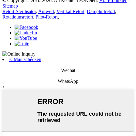
© Copyright - 2010-2026: All Rechter reservéiert.
Hot Produkter
-
Sitemap
Retort-Sterilisator
,
Äntwert
,
Vertikal Retort
,
Dampluftretort
,
Rotatiounsretort
,
Pilot-Retort
,
E-Mail schécken
Wechat
WhatsApp
x