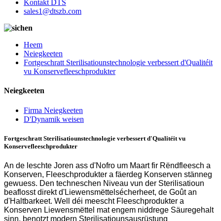
Kontakt DTS
sales1@dtszb.com
Heem
Neiegkeeten
Fortgeschratt Sterilisatiounstechnologie verbessert d'Qualitéit
vu Konservefleeschprodukter
Neiegkeeten
Firma Neiegkeeten
D'Dynamik weisen
Fortgeschratt Sterilisatiounstechnologie verbessert d'Qualitéit vu
Konservefleeschprodukter
An de leschte Joren ass d'Nofro um Maart fir Rëndfleesch a
Konserven, Fleeschprodukter a fäerdeg Konserven stänneg
gewuess. Den techneschen Niveau vun der Sterilisatioun
beaflosst direkt d'Liewensmëttelsécherheet, de Goût an
d'Haltbarkeet. Well déi meescht Fleeschprodukter a
Konserven Liewensmëttel mat engem niddrege Säuregehalt
sinn, benotzt modern Sterilisatiounsausrüstung