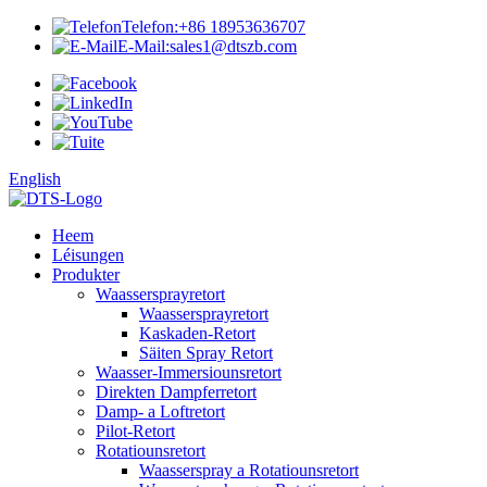
Telefon:
+86 18953636707
E-Mail:
sales1@dtszb.com
English
Heem
Léisungen
Produkter
Waassersprayretort
Waassersprayretort
Kaskaden-Retort
Säiten Spray Retort
Waasser-Immersiounsretort
Direkten Dampferretort
Damp- a Loftretort
Pilot-Retort
Rotatiounsretort
Waasserspray a Rotatiounsretort