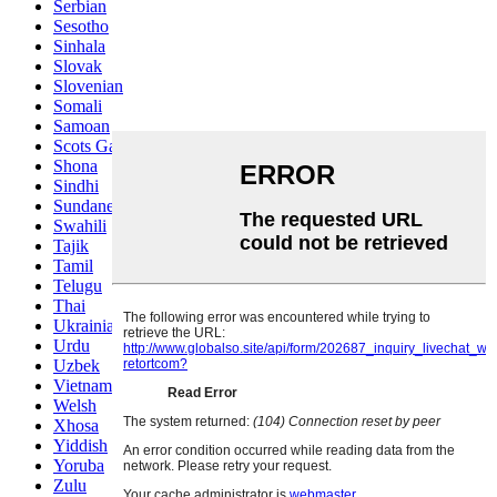
Serbian
Sesotho
Sinhala
Slovak
Slovenian
Somali
Samoan
Scots Gaelic
Shona
Sindhi
Sundanese
Swahili
Tajik
Tamil
Telugu
Thai
Ukrainian
Urdu
Uzbek
Vietnamese
Welsh
Xhosa
Yiddish
Yoruba
Zulu