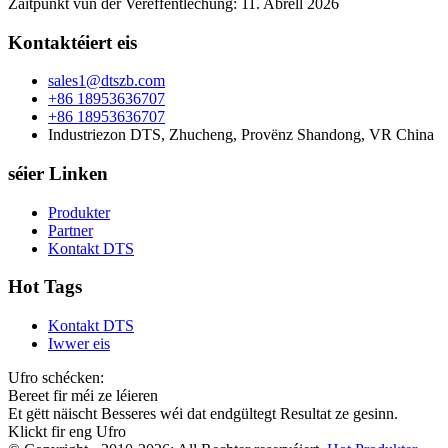
Zäitpunkt vun der Verëffentlechung: 11. Abrëll 2026
Kontaktéiert eis
sales1@dtszb.com
+86 18953636707
+86 18953636707
Industriezon DTS, Zhucheng, Provënz Shandong, VR China
séier Linken
Produkter
Partner
Kontakt DTS
Hot Tags
Kontakt DTS
Iwwer eis
Ufro schécken:
Bereet fir méi ze léieren
Et gëtt näischt Besseres wéi dat endgültegt Resultat ze gesinn.
Klickt fir eng Ufro