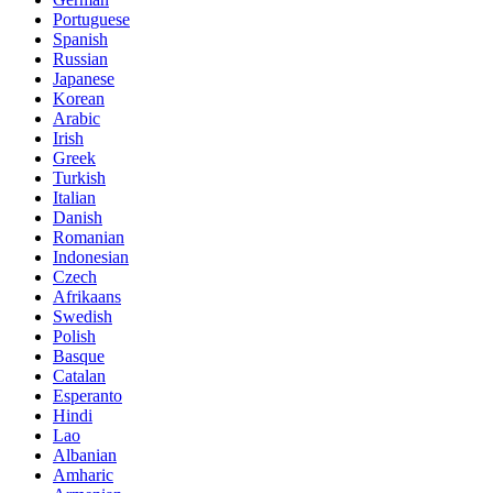
Portuguese
Spanish
Russian
Japanese
Korean
Arabic
Irish
Greek
Turkish
Italian
Danish
Romanian
Indonesian
Czech
Afrikaans
Swedish
Polish
Basque
Catalan
Esperanto
Hindi
Lao
Albanian
Amharic