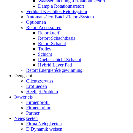
Waassertauchung a Rotatiounsretort
Damp a Rotatiounsretort
Vertikalt Këschtlos Retortsystem
Automatiséiert Batch-Retort-System
Optiounen
Retort Accessoiren
Retortkuerf
Retort-Schachtbasis
Retort-Schacht
Trolley
Schicht
Duebelschicht-Schacht
Hybrid Layer Pad
Retort Energieréckgewinnung
Déngscht
Clientszerwiss
Eroflueden
Heefegt Problem
Iwwer eis
Firmenprofil
Firmenkultur
Partner
Neiegkeeten
Firma Neiegkeeten
D'Dynamik weisen